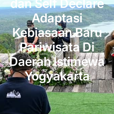
dan Self Declare
Publikasi
Adaptasi
Peta Wisata
Kebiasaan Baru
BLU
Pariwisata Di
Daerah Istimewa
Yogyakarta