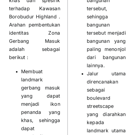
khas dan spesifik
bangunan
terhadap Kawasan
tersebut,
Borobudur Highland .
sehingga
Arahan pembentukan
bangunan
identitas Zona
tersebut menjadi
Gerbang Masuk
bangunan yang
adalah sebagai
paling menonjol
berikut :
dari bangunan
lainnya.
Membuat
Jalur utama
landmark
direncanakan
gerbang masuk
sebagai
yang dapat
boulevard
menjadi ikon
streetscape
penanda yang
yang diarahkan
khas, sehingga
kepada
dapat
landmark utama