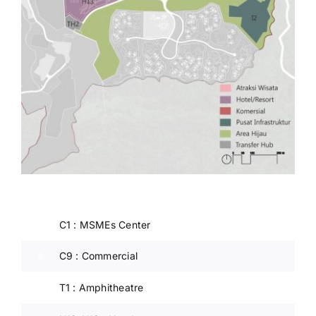
C1 : MSMEs Center
1
C9 : Commercial
2
T1 : Amphitheatre
3