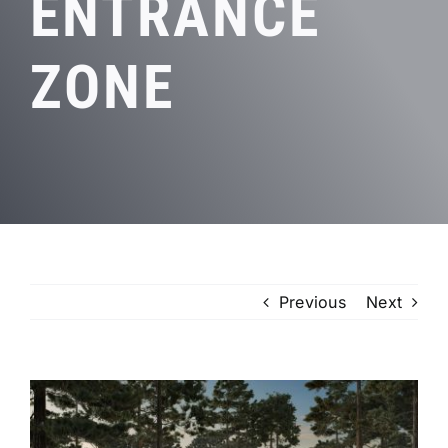
ENTRANCE
Basic Infrastructures
ZONE
Permits & Licensing
Previous
Next
View
Larger
Image