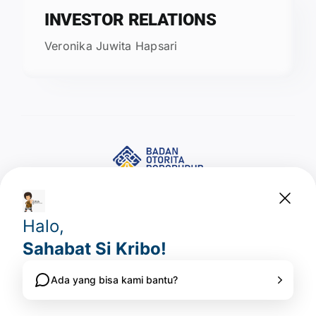
INVESTOR RELATIONS
Veronika Juwita Hapsari
Layanan BLU
Investment Opportunities
Laporan
Laporan Kinerja
Laporan Bulanan
Laporan Tahunan
© All rights reserved. • Badan Otorita Borobudur