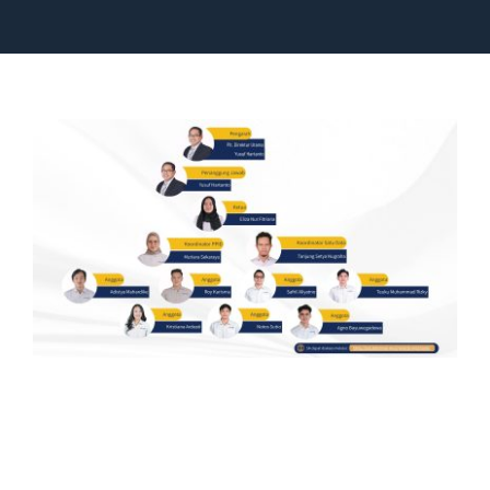
Navigation
Beranda
Profil PPID
Regulasi
Laporan
(DIP) Daftar Informasi Publik
Kontak
SEARCH