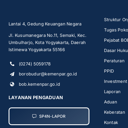
Struktur Or
Lantai 4, Gedung Keuangan Negara
Tugas Poko
Jl. Kusumanegara No.11, Semaki, Kec.
Pejabat BO
Umbulharjo, Kota Yogyakarta, Daerah
Istimewa Yogyakarta 55166
Dasar Huk
Peraturan
(0274) 5059178
PPID
borobudur@kemenpar.go.id
Investment
bob.kemenpar.go.id
Laporan
LAYANAN PENGADUAN
Aduan
Keberatan
SP4N-LAPOR
Kontak