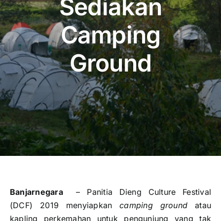
Sediakan
Publikasi
Camping
Peta Wisata
Ground
BLU
Banjarnegara
– Panitia Dieng Culture Festival
(DCF) 2019 menyiapkan
camping ground
atau
kapling perkemahan untuk pengunjung yang tak