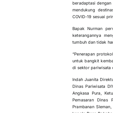
beradaptasi dengan 
mendukung destinas
COVID-19 sesuai prin
Bapak Nurman perw
keterangannya men
tumbuh dan tidak han
“Penerapan protokol
untuk bangkit kemba
di sektor pariwisata
Indah Juanita Direkt
Dinas Pariwisata DI
Angkasa Pura, Ketu
Pemasaran Dinas P
Prambanan Sleman,