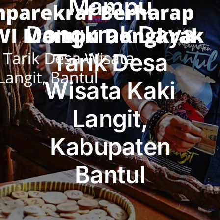
Mampu
Publikasi
Dongkrak Daya
Peta Wisata
Tarik Desa
BLU
Wisata Kaki
Langit,
Kabupaten
Bantul