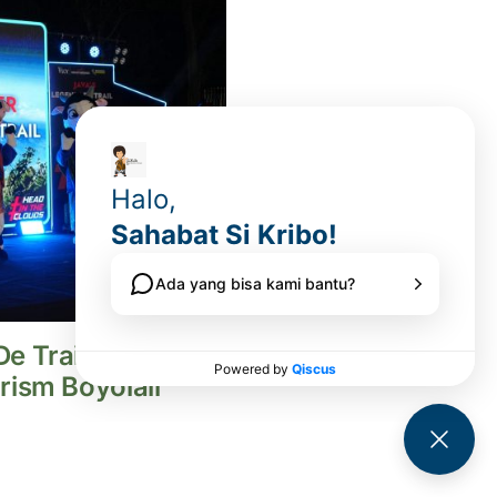
e Trail 2026
rism Boyolali