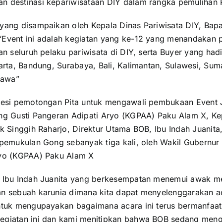
 destinasi kepariwisataan DIY dalam rangka pemulihan P
yang disampaikan oleh Kepala Dinas Pariwisata DIY, Bapa
Event ini adalah kegiatan yang ke-12 yang menandakan po
an seluruh pelaku pariwisata di DIY, serta Buyer yang ha
arta, Bandung, Surabaya, Bali, Kalimantan, Sulawesi, Sum
Jawa”
sesi pemotongan Pita untuk mengawali pembukaan Event J
ng Gusti Pangeran Adipati Aryo (KGPAA) Paku Alam X, Ke
k Singgih Raharjo, Direktur Utama BOB, Ibu Indah Juanita
 pemukulan Gong sebanyak tiga kali, oleh Wakil Gubernur 
ryo (KGPAA) Paku Alam X
, Ibu Indah Juanita yang berkesempatan menemui awak m
n sebuah karunia dimana kita dapat menyelenggarakan a
ntuk mengupayakan bagaimana acara ini terus bermanfaat
egiatan ini dan kami menitipkan bahwa BOB sedang me