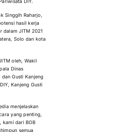
ariwisata DIY.
k Singgih Raharjo,
tensi hasil kerja
dir dalam JITM 2021
atera, Solo dan kota
ITM oleh, Wakil
pala Dinas
, dan Gusti Kanjeng
DIY, Kanjeng Gusti
edia menjelaskan
cara yang penting,
, kami dari BOB
nghimpun semua