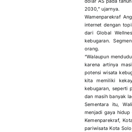
dolar AS pada tahun
2030,” ujarnya.
Wamenparekraf Angel
internet dengan topi
dari Global Wellne
kebugaran. Segmen
orang.
“Walaupun menduduki 
karena artinya mas
potensi wisata kebu
kita memiliki kek
kebugaran, seperti p
dan masih banyak lag
Sementara itu, Wa
menjadi gaya hidup
Kemenparekraf, Kota
pariwisata Kota Solo