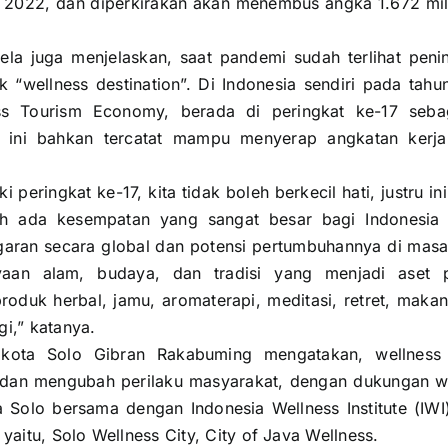
 2022, dan diperkirakan akan menembus angka 1.672 mili
a juga menjelaskan, saat pandemi sudah terlihat peni
k “wellness destination”. Di Indonesia sendiri pada tahu
ss Tourism Economy, berada di peringkat ke-17 sebag
 ini bahkan tercatat mampu menyerap angkatan kerja 
peringkat ke-17, kita tidak boleh berkecil hati, justru ini
ih ada kesempatan yang sangat besar bagi Indonesia
garan secara global dan potensi pertumbuhannya di masa
ayaan alam, budaya, dan tradisi yang menjadi aset p
roduk herbal, jamu, aromaterapi, meditasi, retret, maka
i,” katanya.
likota Solo Gibran Rakabuming mengatakan, wellness 
 dan mengubah perilaku masyarakat, dengan dukungan wi
 Solo bersama dengan Indonesia Wellness Institute (IW
 yaitu, Solo Wellness City, City of Java Wellness.