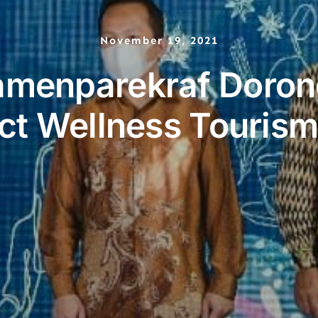
November 19, 2021
amenparekraf Doron
ect Wellness Touris