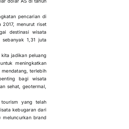
ar dolar AS di tahun
ngkatan pencarian di
n 2017, menurut riset
ai destinasi wisata
sebanyak 1,31 juta
 kita jadikan peluang
 untuk meningkatkan
 mendatang, terlebih
enting bagi wisata
nan sehat, geotermal,
tourism yang telah
sata kebugaran dari
I) meluncurkan brand