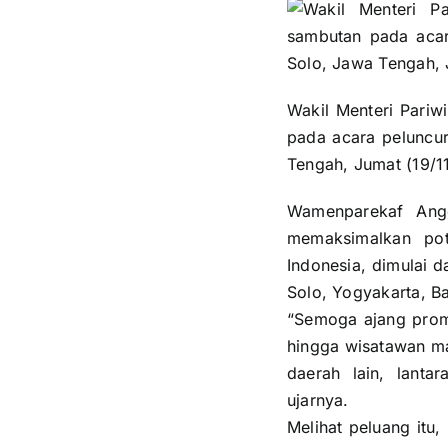
Wakil Menteri Pariw
pada acara peluncu
Tengah, Jumat (19/1
Wamenparekaf Ang
memaksimalkan pote
Indonesia, dimulai 
Solo, Yogyakarta, Ba
“Semoga ajang promo
hingga wisatawan ma
daerah lain, lanta
ujarnya.
Melihat peluang itu,