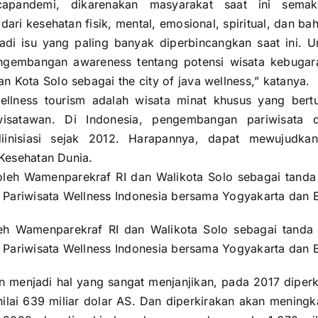
apandemi, dikarenakan masyarakat saat ini semaki
dari kesehatan fisik, mental, emosional, spiritual, dan bah
adi isu yang paling banyak diperbincangkan saat ini. Unt
gembangan awareness tentang potensi wisata kebugara
 Kota Solo sebagai the city of java wellness,” katanya.
wellness tourism adalah wisata minat khusus yang ber
isatawan. Di Indonesia, pengembangan pariwisata d
diinisiasi sejak 2012. Harapannya, dapat mewujudkan
 Kesehatan Dunia.
h Wamenparekraf RI dan Walikota Solo sebagai tanda d
t Pariwisata Wellness Indonesia bersama Yogyakarta dan B
an menjadi hal yang sangat menjanjikan, pada 2017 diper
ilai 639 miliar dolar AS. Dan diperkirakan akan meningk