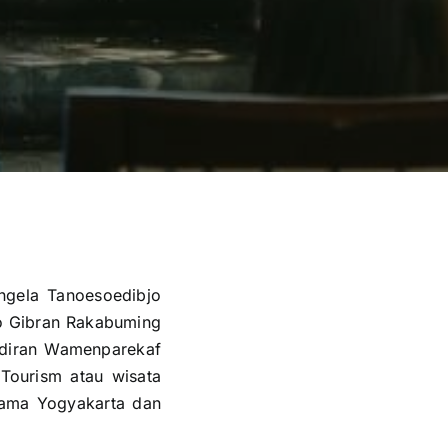
ngela Tanoesoedibjo
lo Gibran Rakabuming
adiran Wamenparekaf
Tourism atau wisata
rsama Yogyakarta dan