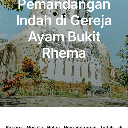
Pemandangan
Publikasi
Indah di Gereja
Peta Wisata
Ayam Bukit
BLU
Rhema
Pesona Wisata Religi Pemandangan Indah di