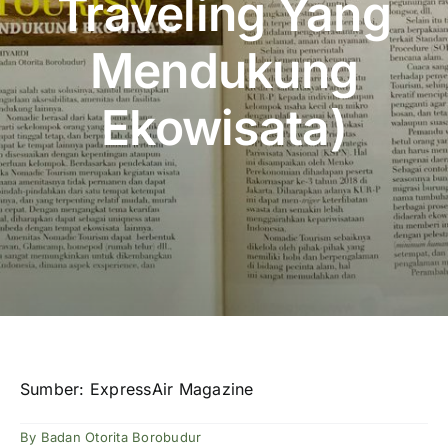
Traveling Yang
Publikasi
Mendukung
Peta Wisata
Ekowisata)
BLU
Sumber: ExpressAir Magazine
By
Badan Otorita Borobudur