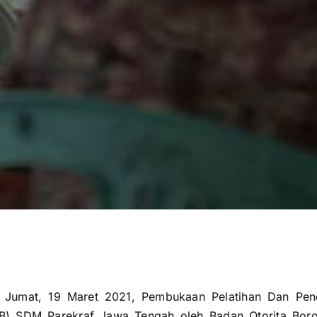
) Jumat, 19 Maret 2021, Pembukaan Pelatihan Dan Pen
B) SDM Parekraf Jawa Tengah oleh Badan Otorita Borob