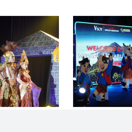
atari Manusuk
Merapi Merbabu D
Dorong Sport Tou