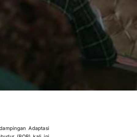
dampingan Adaptasi
udur (BOB) kali ini