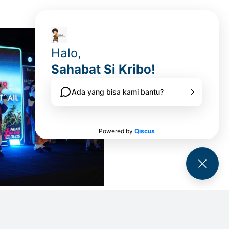
e Trail 2026
rism Boyolali