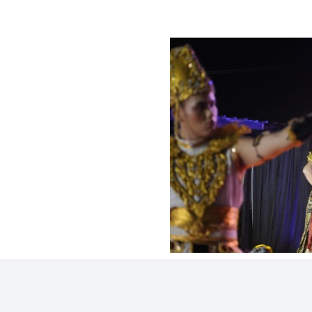
Peluncuran Sendr
Sima Upit Klaten