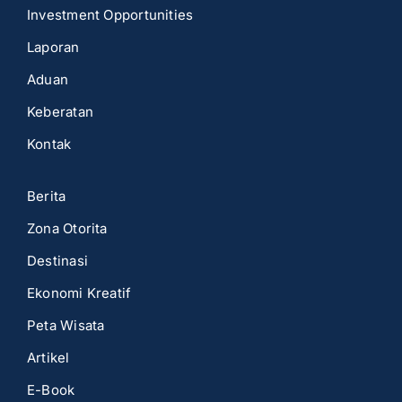
Investment Opportunities
Laporan
Aduan
Keberatan
Kontak
Berita
Zona Otorita
Destinasi
Ekonomi Kreatif
Peta Wisata
Artikel
E-Book