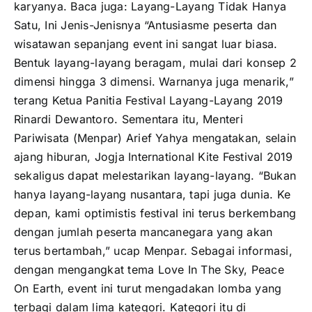
karyanya. Baca juga: Layang-Layang Tidak Hanya
Satu, Ini Jenis-Jenisnya “Antusiasme peserta dan
wisatawan sepanjang event ini sangat luar biasa.
Bentuk layang-layang beragam, mulai dari konsep 2
dimensi hingga 3 dimensi. Warnanya juga menarik,”
terang Ketua Panitia Festival Layang-Layang 2019
Rinardi Dewantoro. Sementara itu, Menteri
Pariwisata (Menpar) Arief Yahya mengatakan, selain
ajang hiburan, Jogja International Kite Festival 2019
sekaligus dapat melestarikan layang-layang. “Bukan
hanya layang-layang nusantara, tapi juga dunia. Ke
depan, kami optimistis festival ini terus berkembang
dengan jumlah peserta mancanegara yang akan
terus bertambah,” ucap Menpar. Sebagai informasi,
dengan mengangkat tema Love In The Sky, Peace
On Earth, event ini turut mengadakan lomba yang
terbagi dalam lima kategori. Kategori itu di