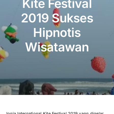
Kite Festival
Publikasi
2019 Sukses
Peta Wisata
Hipnotis
BLU
Wisatawan
Jogja International Kite Festival 2019 yang digelar