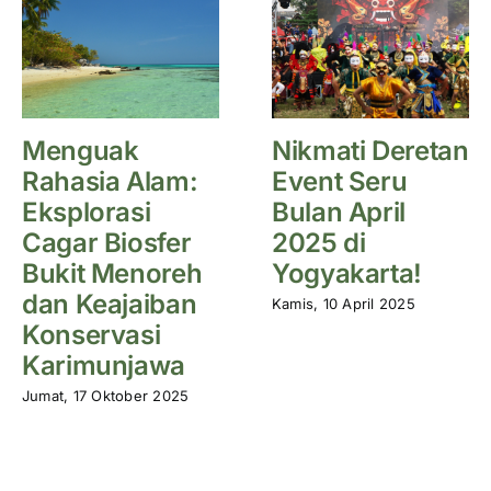
Menguak
Nikmati Deretan
Rahasia Alam:
Event Seru
Eksplorasi
Bulan April
Cagar Biosfer
2025 di
Bukit Menoreh
Yogyakarta!
dan Keajaiban
Kamis, 10 April 2025
Konservasi
Karimunjawa
Jumat, 17 Oktober 2025