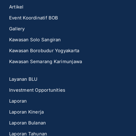
Artikel
Event Koordinatif BOB
Gallery
Kawasan Solo Sangiran
Kawasan Borobudur Yogyakarta
Kawasan Semarang Karimunjawa
Layanan BLU
Investment Opportunities
Laporan
Laporan Kinerja
Laporan Bulanan
Laporan Tahunan