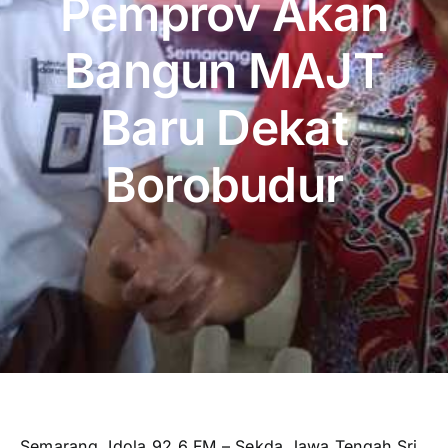
Pemprov Akan
Publikasi
Bangun MAJT
Peta Wisata
Baru Dekat
BLU
Borobudur
Semarang, Idola 92.6 FM – Sekda Jawa Tengah Sri