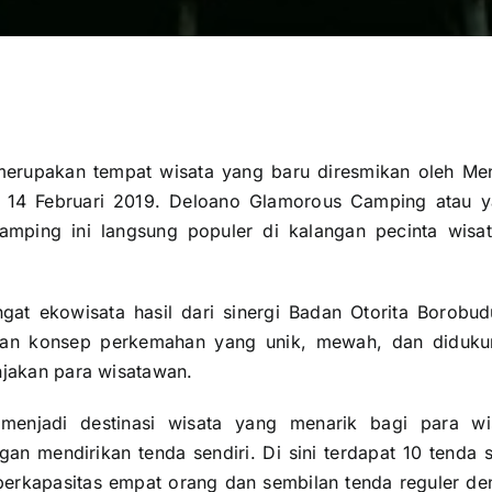
rupakan tempat wisata yang baru diresmikan oleh Ment
 14 Februari 2019. Deloano Glamorous Camping atau ya
amping ini langsung populer di kalangan pecinta wis
gat ekowisata hasil dari sinergi Badan Otorita Borob
kan konsep perkemahan yang unik, mewah, dan diduk
njakan para wisatawan.
menjadi destinasi wisata yang menarik bagi para wi
n mendirikan tenda sendiri. Di sini terdapat 10 tenda si
 berkapasitas empat orang dan sembilan tenda reguler d