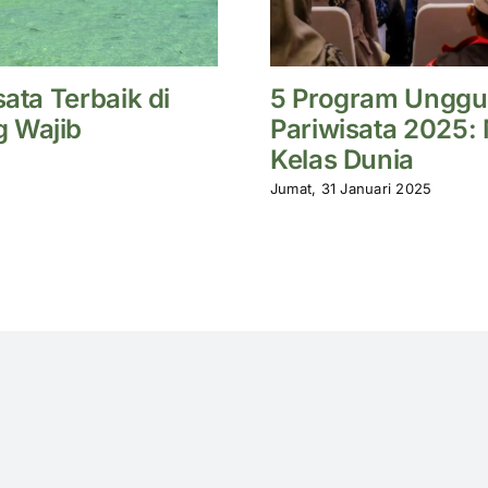
sata Terbaik di
5 Program Unggu
 Wajib
Pariwisata 2025: 
Kelas Dunia
Jumat, 31 Januari 2025