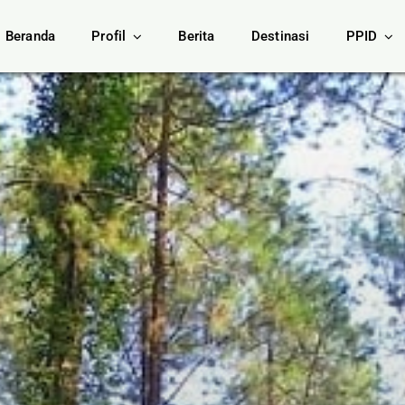
Beranda
Profil
Berita
Destinasi
PPID