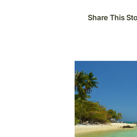
Share This St