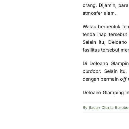
orang. Dijamin, par
atmosfer alam.
Walau berbentuk ten
tenda inap tersebut
Selain itu, Deloan
fasilitas tersebut m
Di Deloano Glamping
outdoor.
Selain itu
dengan bermain
off
Deloano Glamping in
By
Badan Otorita Borobu