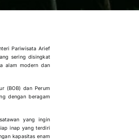
eri Pariwisata Arief
ng sering disingkat
ata alam modern dan
udur (BOB) dan Perum
ung dengan beragam
satawan yang ingin
ap inap yang terdiri
engan kapasitas enam