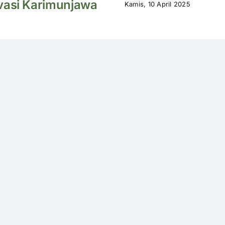
vasi Karimunjawa
Kamis, 10 April 2025
ganisasi
Berita
k dan Fungsi
Zona Otorita
B
Destinasi
um
Ekonomi Kreatif