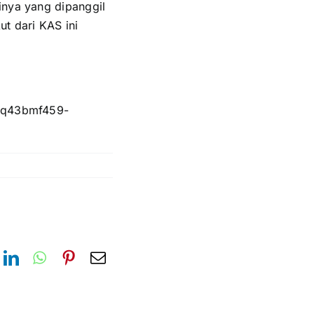
inya yang dipanggil
t dari KAS ini
4/q43bmf459-