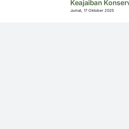
Keajaiban Konser
Jumat, 17 Oktober 2025
Struktur Or
Lantai 4, Gedung Keuangan Negara
Tugas Poko
Jl. Kusumanegara No.11, Semaki, Kec.
Pejabat BO
Umbulharjo, Kota Yogyakarta, Daerah
Istimewa Yogyakarta 55166
Dasar Huk