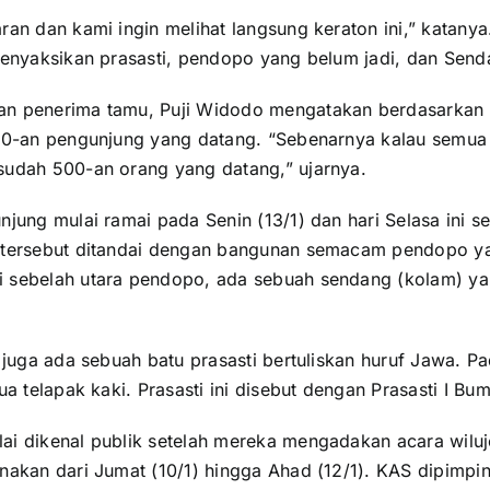
an dan kami ingin melihat langsung keraton ini,” katanya
menyaksikan prasasti, pendopo yang belum jadi, dan Sen
n penerima tamu, Puji Widodo mengatakan berdasarkan 
00-an pengunjung yang datang. “Sebenarnya kalau semua
udah 500-an orang yang datang,” ujarnya.
jung mulai ramai pada Senin (13/1) dan hari Selasa ini s
 tersebut ditandai dengan bangunan semacam pendopo ya
 sebelah utara pendopo, ada sebuah sendang (kolam) y
 juga ada sebuah batu prasasti bertuliskan huruf Jawa. Pa
ua telapak kaki. Prasasti ini disebut dengan Prasasti I Bu
i dikenal publik setelah mereka mengadakan acara wiluj
nakan dari Jumat (10/1) hingga Ahad (12/1). KAS dipimpi