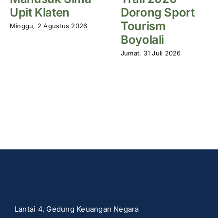
Upit Klaten
Dorong Sport
Tourism
Minggu, 2 Agustus 2026
Boyolali
Jumat, 31 Juli 2026
Lantai 4, Gedung Keuangan Negara