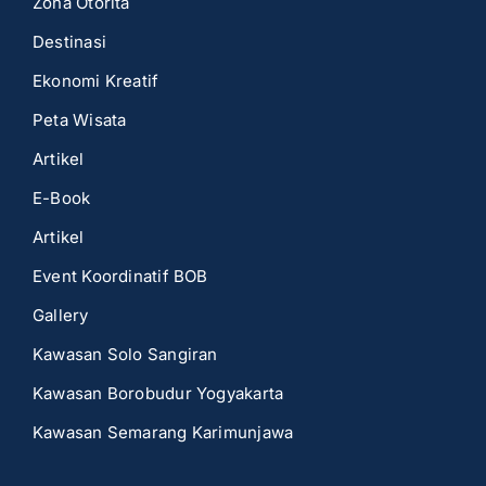
Zona Otorita
Destinasi
Ekonomi Kreatif
Peta Wisata
Artikel
E-Book
Artikel
Event Koordinatif BOB
Gallery
Kawasan Solo Sangiran
Kawasan Borobudur Yogyakarta
Kawasan Semarang Karimunjawa