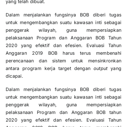
yang telah dibuat.
Dalam menjalankan fungsinya BOB diberi tugas
untuk mengembangkan suatu kawasan inti sebagai
penggerak wilayah, guna mempersiapkan
pelaksanaan Program dan Anggaran BOB Tahun
2020 yang efektif dan efesien. Evaluasi Tahun
Anggaran 2019 BOB harus terus membenahi
perencanaan dan sistem untuk mensinkronkan
antara program kerja target dengan
output
yang
dicapai.
Dalam menjalankan fungsinya BOB diberi tugas
untuk mengembangkan suatu kawasan inti sebagai
penggerak wilayah, guna mempersiapkan
pelaksanaan Program dan Anggaran BOB tahun
2020 yang efektif dan efesien. Evaluasi Tahun