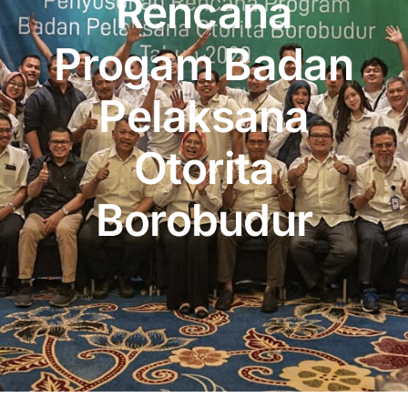
Rencana
Publikasi
Progam Badan
Peta Wisata
Pelaksana
BLU
Otorita
Borobudur