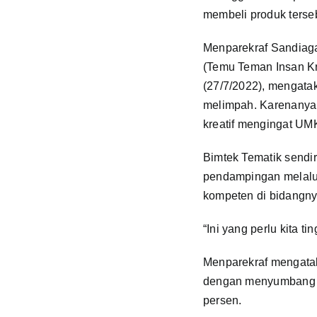
membeli produk terse
Menparekraf Sandiaga
(Temu Teman Insan Kre
(27/7/2022), mengata
melimpah. Karenanya 
kreatif mengingat UM
Bimtek Tematik sendi
pendampingan melalui 
kompeten di bidangnya
“Ini yang perlu kita t
Menparekraf mengataka
dengan menyumbang la
persen.