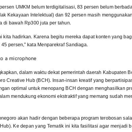
 persen UMKM belum terdigitalisasi, 83 persen belum berbad
Hak Kekayaan Intelektual) dan 92 persen masih menggunakan 
 di bawah Rp300 juta per tahun.
i kita hadirkan. Karena begitu mereka dapat konten yang ba
i 45 persen,” kata Menparekraf Sandiaga.
kapkan, dalam waktu dekat pemerintah daerah Kabupaten B
 Creative Hub (BCH). Insan-insan kreatif yang berpartisipas
engan optimal untuk menopang BCH dengan menghasilkan pro
dalam mendukung ekonomi ekstraktif yang memang sudah men
onegoro akan hadir dengan beberapa program terobosan sal
Hub). Ke depan yang Tematik ini kita fasilitasi agar menjadi 