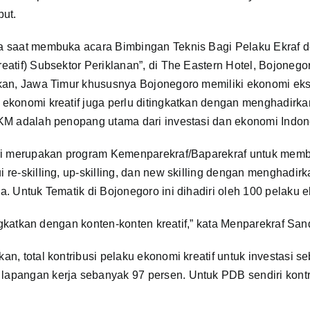
but.
 saat membuka acara Bimbingan Teknis Bagi Pelaku Ekraf d
atif) Subsektor Periklanan”, di The Eastern Hotel, Bojonego
kan, Jawa Timur khususnya Bojonegoro memiliki ekonomi ekst
ekonomi kreatif juga perlu ditingkatkan dengan menghadirka
KM adalah penopang utama dari investasi dan ekonomi Indon
ri merupakan program Kemenparekraf/Baparekraf untuk memb
re-skilling, up-skilling, dan new skilling dengan menghadir
. Untuk Tematik di Bojonegoro ini dihadiri oleh 100 pelaku e
ingkatkan dengan konten-konten kreatif,” kata Menparekraf San
n, total kontribusi pelaku ekonomi kreatif untuk investasi s
pangan kerja sebanyak 97 persen. Untuk PDB sendiri kontr