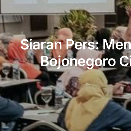
Siaran Pers: Me
Bojonegoro Ci