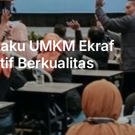
elaku UMKM Ekraf
if Berkualitas