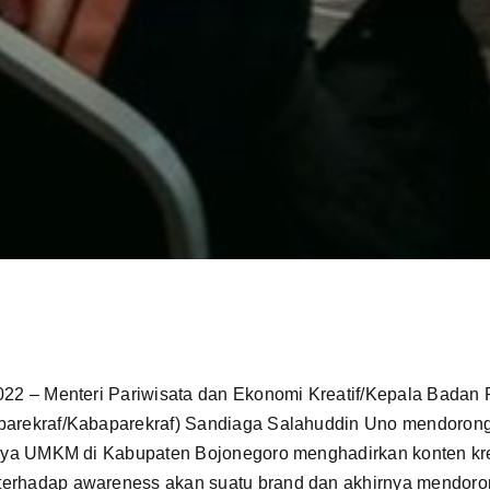
022 – Menteri Pariwisata dan Ekonomi Kreatif/Kepala Badan 
parekraf/Kabaparekraf) Sandiaga Salahuddin Uno mendoron
usnya UMKM di Kabupaten Bojonegoro menghadirkan konten krea
terhadap awareness akan suatu brand dan akhirnya mendoro