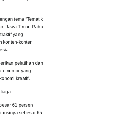
engan tema “Tematik
ro, Jawa Timur, Rabu
raktif yang
n konten-konten
esia.
erikan pelatihan dan
kan mentor yang
konomi kreatif.
diaga.
ebesar 61 persen
ibusinya sebesar 65