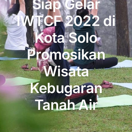
Siap Gelar
Publikasi
IWTCF 2022 di
Peta Wisata
Kota Solo
BLU
Promosikan
Wisata
Kebugaran
Tanah Air