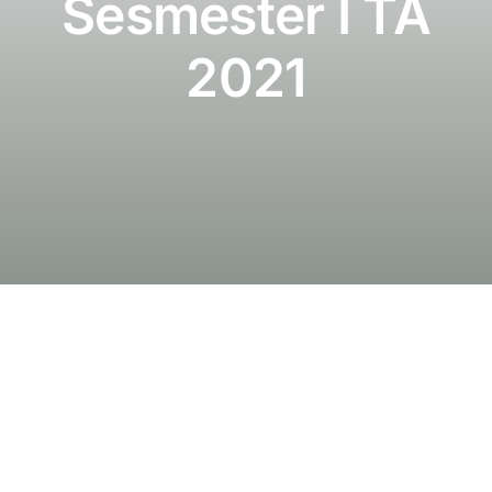
Sesmester I TA
Publikasi
2021
Peta Wisata
BLU