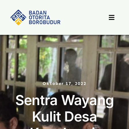
Skip
to
content
Toggle
Naviga
Beranda
Profil
Berita
Oktober 17, 2022
Sentra Wayang
Destinasi
Kulit Desa
PPID