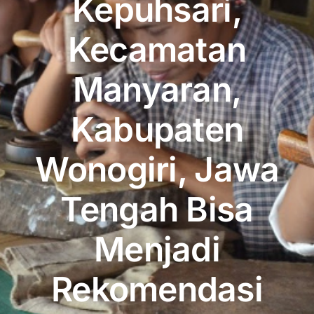
Kepuhsari,
Publikasi
Kecamatan
Peta Wisata
Manyaran,
BLU
Kabupaten
Wonogiri, Jawa
Tengah Bisa
Menjadi
Rekomendasi