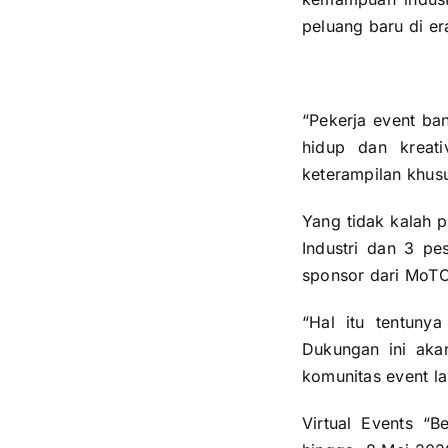
peluang baru di er
“Pekerja event b
hidup dan kreat
keterampilan khusu
Yang tidak kalah p
Industri dan 3 p
sponsor dari MoT
“Hal itu tentuny
Dukungan ini akan
komunitas event la
Virtual Events “