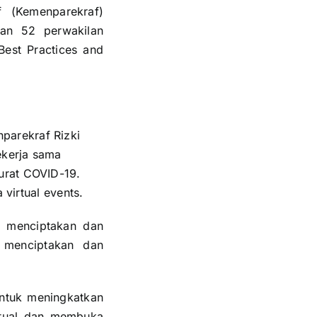
 (Kemenparekraf)
dan 52 perwakilan
Best Practices and
parekraf Rizki
ekerja sama
urat COVID-19.
 virtual events.
m menciptakan dan
 menciptakan dan
untuk meningkatkan
rtual dan membuka