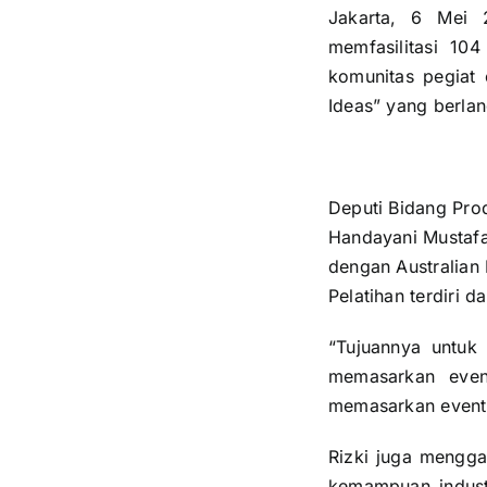
Jakarta, 6 Mei 
memfasilitasi 10
komunitas pegiat 
Ideas” yang berla
Deputi Bidang Pro
Handayani Mustafa
dengan Australian
Pelatihan terdiri d
“Tujuannya untuk
memasarkan even
memasarkan event 
Rizki juga mengga
kemampuan indust