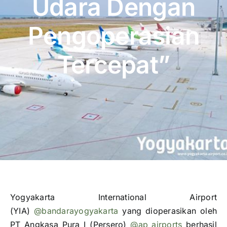
Udara Dengan
Publikasi
Pengoperasian
Peta Wisata
Tercepat”
BLU
Yogyakarta International Airport
(YIA)
@bandarayogyakarta
yang dioperasikan oleh
PT Angkasa Pura I (Persero)
@ap_airports
berhasil