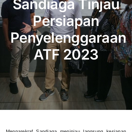
Sandiaga Tinjau
Publikasi
Persiapan
Peta Wisata
Penyelenggaraan
BLU
ATF 2023
Menparekraf Sandiaga meninjau langsung kesiapan