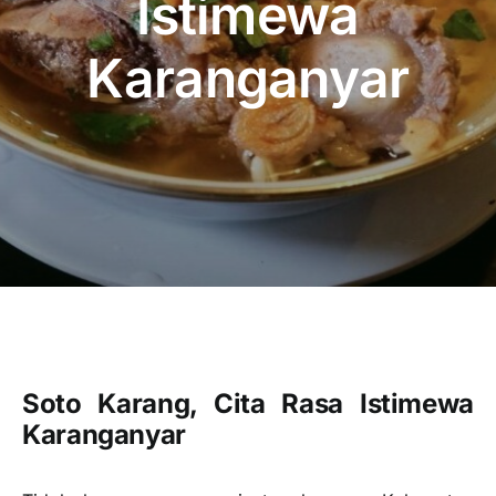
Istimewa
Publikasi
Karanganyar
Peta Wisata
BLU
Soto Karang, Cita Rasa Istimewa
Karanganyar