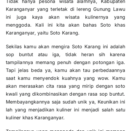
Tidak hanya pesona wisata alamnya, Kabupaten
Karanganyar yang terletak di lereng Gunung Lawu
ini juga kaya akan wisata kulinernya yang
menggoda. Kali ini kita akan bahas Soto khas
Karanganyar, yaitu Soto Karang.
Sekilas kamu akan mengira Soto Karang ini adalah
sop buntut atau iga, tidak heran sih karena
tampilannya memang penuh dengan potongan iga.
Tapi jelas beda ya, kamu akan tau perbedaannya
saat kamu menyendok kuahnya yang wow. Kamu
akan merasakan cita rasa yang mirip dengan soto
kwali yang dikombinasikan dengan rasa sop buntut.
Membayangkannya saja sudah unik ya, Keunikan ini
lah yang menjadikan kuliner ini menjadi salah satu
kuliner khas Karanganyar.