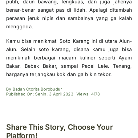
putih, daun bawang, lengkuas, dan juga jahenya
benar-benar sangat pas di lidah. Apalagi ditambah
perasan jeruk nipis dan sambalnya yang ga kalah
menggoda.
Kamu bisa menikmati Soto Karang ini di utara Alun-
alun. Selain soto karang, disana kamu juga bisa
menikmati berbagai macam kuliner seperti Ayam
Bakar, Bebek Bakar, sampai Pecel Lele. Tenang,
harganya terjangkau kok dan ga bikin tekor.
By
Badan Otorita Borobudur
Published On: Senin, 3 April 2023
Views: 4178
Share This Story, Choose Your
Platform!