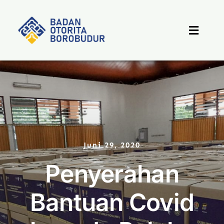
Skip
to
content
Toggle
Naviga
Beranda
Profil
Berita
Juni 29, 2020
Penyerahan
Destinasi
Bantuan Covid
PPID