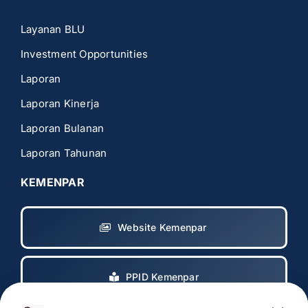
Layanan BLU
Investment Opportunities
Laporan
Laporan Kinerja
Laporan Bulanan
Laporan Tahunan
KEMENPAR
Website Kemenpar
PPID Kemenpar