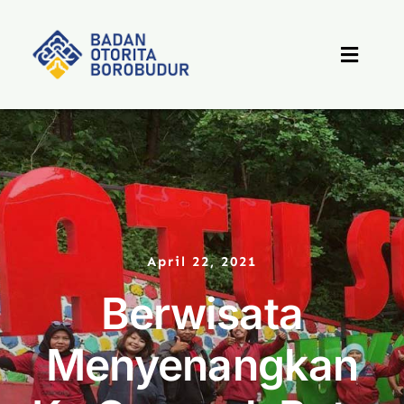
Skip
to
content
Toggle
Naviga
Beranda
Profil
Berita
April 22, 2021
Berwisata
Destinasi
Menyenangkan
PPID