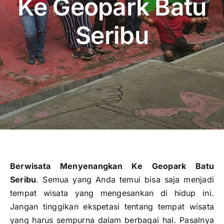
Ke Geopark Batu
Publikasi
Seribu
Peta Wisata
BLU
Berwisata
M
enyenangkan
K
e
G
eopark
B
atu
S
eribu
. Semua yang Anda temui bisa saja menjadi
tempat wisata yang mengesankan di hidup ini.
Jangan tinggikan ekspetasi tentang tempat wisata
yang harus sempurna dalam berbagai hal. Pasalnya