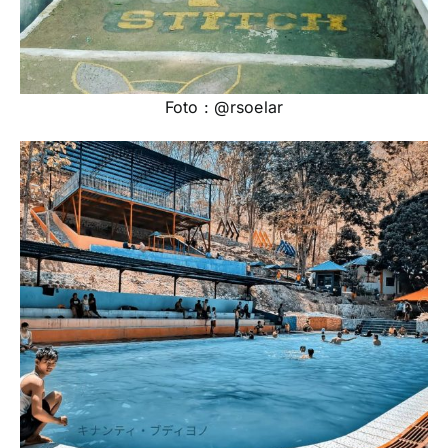
Foto : @rsoelar