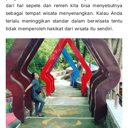
dari hal sepele dan remeh kita bisa menyebutnya
sebagai tempat wisata menyenangkan. Kalau Anda
terlalu meninggikan standar dalam berwisata tentu
tidak memperoleh hakikat dari wisata itu sendiri.