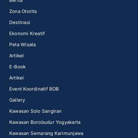
Berita
Zona Otorita
Destinasi
Ekonomi Kreatif
Peta Wisata
Artikel
E-Book
Artikel
Event Koordinatif BOB
Gallery
Kawasan Solo Sangiran
Kawasan Borobudur Yogyakarta
Kawasan Semarang Karimunjawa