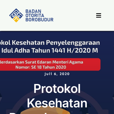
Skip
to
content
Toggle
Naviga
Beranda
Profil
Berita
Juli 6, 2020
Protokol
Destinasi
Kesehatan
PPID