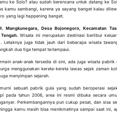
mu ke Solo? atau sudah berencana untuk datang ke Sol
us kamu sambangi, karena ya sayang banget kalau dilew
o yang lagi happening banget.
Jl. Mangkunegara, Desa Bojonegoro, Kecamatan Ta
a Tengah.
Wisata ini merupakan destinasi berlibur kel
 Letaknya juga tidak jauh dari beberapa wisata tawan
angkah dua tiga tempat terlampaui.
main anak-anak tersedia di sini, ada juga wisata pabrik
elurga menggunakan kereta-kereta lawas sejak zaman kol
i juga menyimpan sejarah.
 murni sebuah pabrik gula yang sudah beroperasi seja
api pada tahun 2006, area ini resmi dibuka secara umu
nganyar. Perkembangannya pun cukup pesat, dan sisa se
ehingga kamu masih bisa menikmatinya sampai saat ini, 