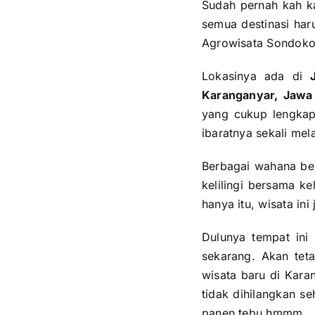
Sudah pernah kah ka
semua destinasi har
Agrowisata Sondokor
Lokasinya ada di
Karanganyar, Jaw
yang cukup lengkap.
ibaratnya sekali mel
Berbagai wahana ber
kelilingi bersama k
hanya itu, wisata in
Dulunya tempat ini
sekarang. Akan tet
wisata baru di Kara
tidak dihilangkan s
panen tebu hmmm.