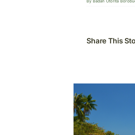
By
Badan Otorita Borobu
Share This St