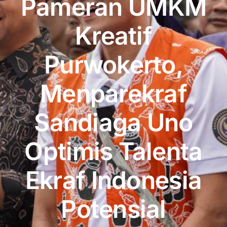
Pameran UMKM
Publikasi
Kreatif
Peta Wisata
Purwokerto,
BLU
Menparekraf
Sandiaga Uno
Optimis Talenta
Ekraf Indonesia
Potensial