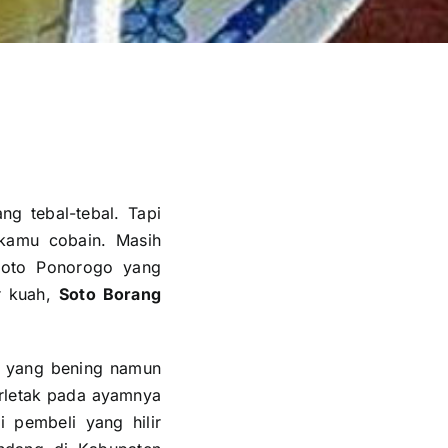
g tebal-tebal. Tapi
kamu cobain. Masih
soto Ponorogo yang
r kuah,
Soto Borang
ya yang bening namun
terletak pada ayamnya
 pembeli yang hilir