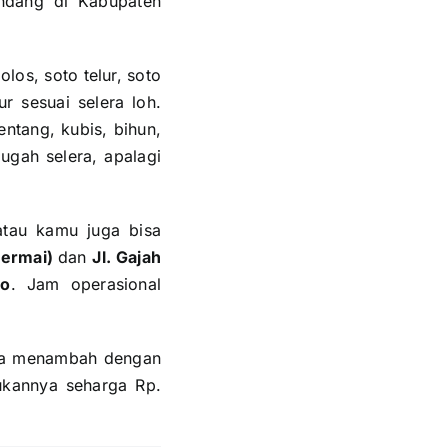
ndang di Kabupaten
los, soto telur, soto
r sesuai selera loh.
ntang, kubis, bihun,
gah selera, apalagi
atau kamu juga bisa
Permai)
dan
Jl. Gajah
go
. Jam operasional
isa menambah dengan
dukannya seharga Rp.