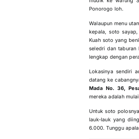
mudik ke warung S
Ponorogo loh.
Walaupun menu utaman
kepala, soto sayap,
Kuah soto yang beni
seledri dan tabura
lengkap dengan pera
Lokasinya sendiri 
datang ke cabangny
Mada No. 36, Pesa
mereka adalah mulai
Untuk soto polosny
lauk-lauk yang diin
6.000. Tunggu apalag