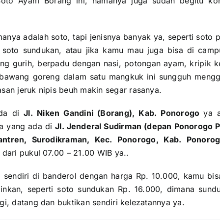
oto Ayam Borang ini, namanya juga sudah begitu ko
ya adalah soto, tapi jenisnya banyak ya, seperti soto po
 soto sundukan, atau jika kamu mau juga bisa di campu
ng gurih, berpadu dengan nasi, potongan ayam, kripik ke
n bawang goreng dalam satu mangkuk ini sungguh menggu
san jeruk nipis beuh makin segar rasanya.
ada di
Jl. Niken Gandini (Borang), Kab. Ponorogo
ya 
a yang ada di
Jl. Jenderal Sudirman (depan Ponorogo 
ntren, Surodikraman, Kec. Ponorogo, Kab. Ponoro
 dari pukul 07.00 – 21.00 WIB ya..
a sendiri di banderol dengan harga Rp. 10.000, kamu b
ginkan, seperti soto sundukan Rp. 16.000, dimana sun
i, datang dan buktikan sendiri kelezatannya ya.