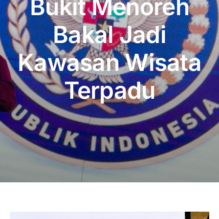
Bukit Menoreh
Publikasi
Bakal Jadi
Peta Wisata
Kawasan Wisata
BLU
Terpadu