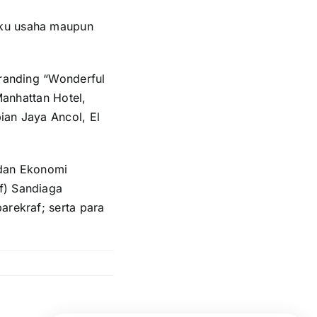
aku usaha maupun
branding “Wonderful
Manhattan Hotel,
ian Jaya Ancol, El
 dan Ekonomi
f) Sandiaga
arekraf; serta para