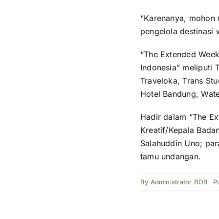
“Karenanya, mohon u
pengelola destinasi w
“The Extended Weekly
Indonesia” meliputi 
Traveloka, Trans St
Hotel Bandung, Wate
Hadir dalam “The Ex
Kreatif/Kepala Bada
Salahuddin Uno; para
tamu undangan.
By
Administrator BOB
P