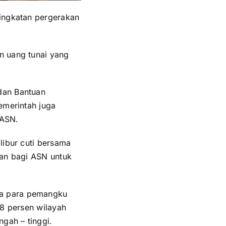
ningkatan pergerakan
n uang tunai yang
dan Bantuan
emerintah juga
 ASN.
libur cuti bersama
nan bagi ASN untuk
ma para pemangku
78 persen wilayah
gah – tinggi.