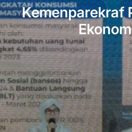
Kemenparekraf P
Ekonom