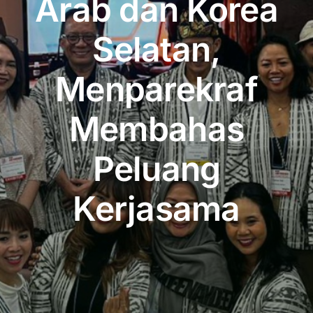
Arab dan Korea
Publikasi
Selatan,
Peta Wisata
Menparekraf
BLU
Membahas
Peluang
Kerjasama