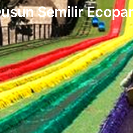
usun Semilir Ecopa