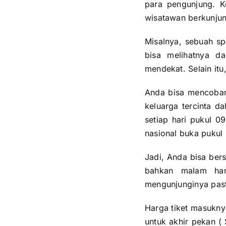
para pengunjung. K
wisatawan berkunjun
Misalnya, sebuah sp
bisa melihatnya d
mendekat. Selain i
Anda bisa mencoban
keluarga tercinta d
setiap hari pukul 0
nasional buka pukul
Jadi, Anda bisa ber
bahkan malam har
mengunjunginya past
Harga tiket masuknya
untuk akhir pekan ( 