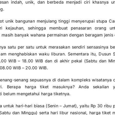
esan indah, unik, dan berbeda menjadi ciri khasnya un
g.
ot unik bangunan menjulang tinggi menyerupai stupa C
ari kejauhan, sehingga membuat penasaran orang un
tu, masih banyak wahana permainan dengan beragam jeni
ya satu per satu untuk merasakan sendiri sensasinya b
alam menghabiskan waku liburan. Sementara itu, Dusun 
9.00 WIB – 18.00 WIB dan di akhir pekal (Sabtu dan Ming
 08.00 WIB – 20.00 WIB.
senang-senang sepuasnya di dalam kompleks wisatanya d
i. Berapa harga tiket masuknya? Anda sekalian 
i belum mengetahui harga tiketnya.
 untuk hari-hari biasa (Senin – Jumat), yaitu Rp 30 ribu
Sabtu dan Minggu) serta hari libur nasional, harga tike