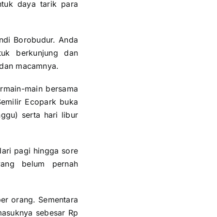
tuk daya tarik para
andi Borobudur. Anda
tuk berkunjung dan
s dan macamnya.
ermain-main bersama
Semilir Ecopark buka
gu) serta hari libur
ari pagi hingga sore
yang belum pernah
 per orang. Sementara
t masuknya sebesar Rp