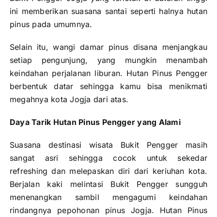
ini memberikan suasana santai seperti halnya hutan
pinus pada umumnya.
Selain itu, wangi damar pinus disana menjangkau
setiap pengunjung, yang mungkin menambah
keindahan perjalanan liburan. Hutan Pinus Pengger
berbentuk datar sehingga kamu bisa menikmati
megahnya kota Jogja dari atas.
Daya Tarik Hutan Pinus Pengger yang Alami
Suasana destinasi wisata Bukit Pengger masih
sangat asri sehingga cocok untuk sekedar
refreshing dan melepaskan diri dari keriuhan kota.
Berjalan kaki melintasi Bukit Pengger sungguh
menenangkan sambil mengagumi keindahan
rindangnya pepohonan pinus Jogja. Hutan Pinus