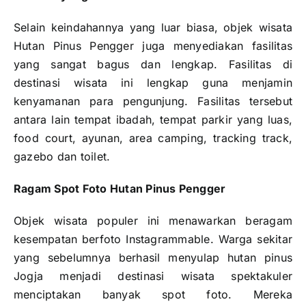
Selain keindahannya yang luar biasa, objek wisata
Hutan Pinus Pengger juga menyediakan fasilitas
yang sangat bagus dan lengkap. Fasilitas di
destinasi wisata ini lengkap guna menjamin
kenyamanan para pengunjung. Fasilitas tersebut
antara lain tempat ibadah, tempat parkir yang luas,
food court, ayunan, area camping, tracking track,
gazebo dan toilet.
Ragam Spot Foto Hutan Pinus Pengger
Objek wisata populer ini menawarkan beragam
kesempatan berfoto Instagrammable. Warga sekitar
yang sebelumnya berhasil menyulap hutan pinus
Jogja menjadi destinasi wisata spektakuler
menciptakan banyak spot foto. Mereka