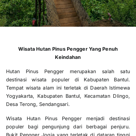
Publikasi
Peta Wisata
BLU
Wisata Hutan Pinus Pengger Yang Penuh
Keindahan
Hutan Pinus Pengger merupakan salah satu
destinasi wisata populer di Kabupaten Bantul.
Tempat wisata alam ini terletak di Daerah Istimewa
Yogyakarta, Kabupaten Bantul, Kecamatan Dlingo,
Desa Terong, Sendangsari.
Wisata Hutan Pinus Pengger menjadi destinasi
populer bagi pengunjung dari berbagai penjuru.
Bukit Pengger Jogja yang terletak di dataran tinggi