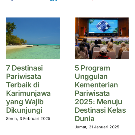
7 Destinasi
5 Program
Pariwisata
Unggulan
Terbaik di
Kementerian
Karimunjawa
Pariwisata
yang Wajib
2025: Menuju
Dikunjungi
Destinasi Kelas
Dunia
Senin, 3 Februari 2025
Jumat, 31 Januari 2025