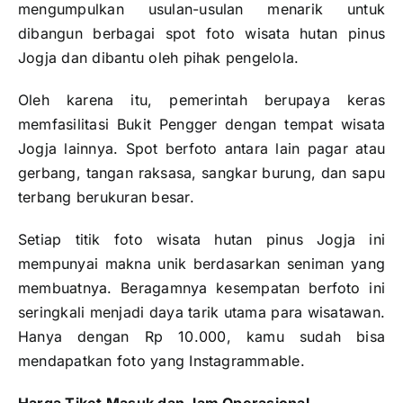
mengumpulkan usulan-usulan menarik untuk
dibangun berbagai spot foto wisata hutan pinus
Jogja dan dibantu oleh pihak pengelola.
Oleh karena itu, pemerintah berupaya keras
memfasilitasi Bukit Pengger dengan tempat wisata
Jogja lainnya. Spot berfoto antara lain pagar atau
gerbang, tangan raksasa, sangkar burung, dan sapu
terbang berukuran besar.
Setiap titik foto wisata hutan pinus Jogja ini
mempunyai makna unik berdasarkan seniman yang
membuatnya. Beragamnya kesempatan berfoto ini
seringkali menjadi daya tarik utama para wisatawan.
Hanya dengan Rp 10.000, kamu sudah bisa
mendapatkan foto yang Instagrammable.