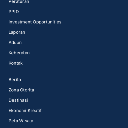
Peraturan
PPID
Investment Opportunities
Laporan
Aduan
Keberatan
Kontak
Berita
Zona Otorita
Destinasi
Ekonomi Kreatif
Peta Wisata