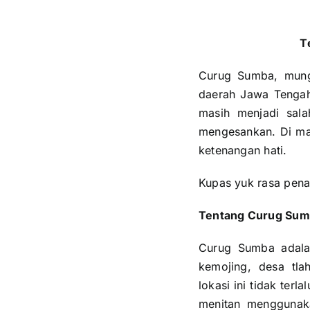
T
Curug Sumba, mung
daerah Jawa Tengah
masih menjadi sal
mengesankan. Di ma
ketenangan hati.
Kupas yuk rasa pen
Tentang Curug Su
Curug Sumba adalah
kemojing, desa tla
lokasi ini tidak ter
menitan menggunaka