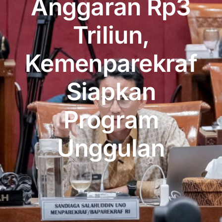
Anggaran Rp3
Publikasi
Triliun,
Peta Wisata
Kemenparekraf
BLU
Siapkan
Program
Unggulan