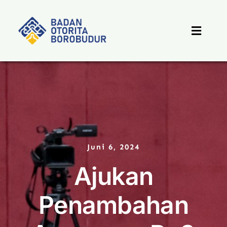
Skip
to
content
Toggle
Naviga
Beranda
Profil
Berita
Juni 6, 2024
Ajukan
Destinasi
Penambahan
PPID