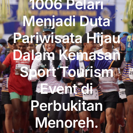
1006 Pelari
Publikasi
Menjadi Duta
Peta Wisata
Pariwisata Hijau
BLU
Dalam Kemasan
Sport Tourism
Event di
Perbukitan
Menoreh.