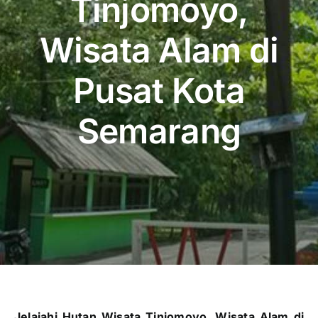
Tinjomoyo,
Publikasi
Wisata Alam di
Peta Wisata
Pusat Kota
BLU
Semarang
Jelajahi Hutan Wisata Tinjomoyo, Wisata Alam di