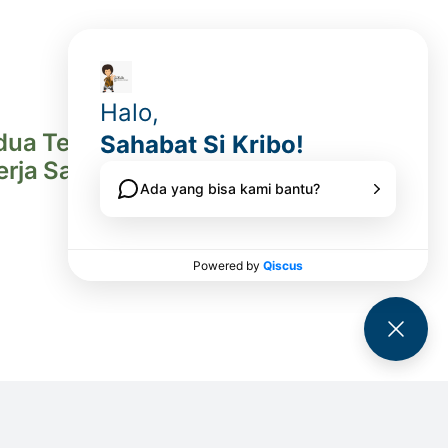
ua Tender
Kerja Sama