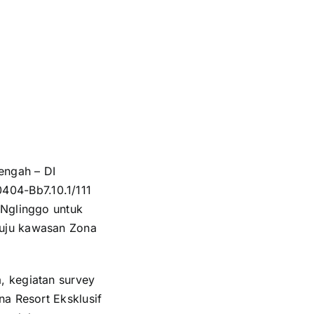
engah – DI
04-Bb7.10.1/111
 Nglinggo untuk
nuju kawasan Zona
, kegiatan survey
na Resort Eksklusif