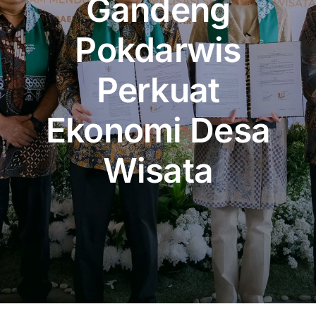
Gandeng
Publikasi
Pokdarwis
Peta Wisata
Perkuat
BLU
Ekonomi Desa
Wisata