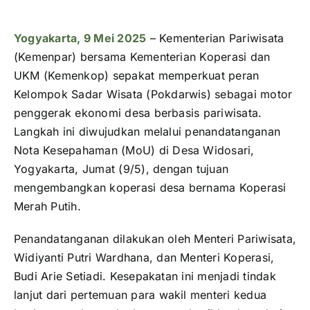
Yogyakarta, 9
Mei
2025
–
Kementerian
Pariwisata
(
Kemenpar)
bersama
Kementerian
Koperasi
dan
UKM (
Kemenkop)
sepakat
memperkuat
peran
Kelompok
Sadar
Wisata (
Pokdarwis)
sebagai
motor
penggerak
ekonomi
desa
berbasis
pariwisata.
Langkah
ini
diwujudkan
melalui
penandatanganan
Nota
Kesepahaman (
MoU)
di
Desa
Widosari,
Yogyakarta,
Jumat (
9/
5),
dengan
tujuan
mengembangkan
koperasi
desa
bernama
Koperasi
Merah
Putih.
Penandatanganan
dilakukan
oleh
Menteri
Pariwisata,
Widiyanti
Putri
Wardhana,
dan
Menteri
Koperasi,
Budi
Arie
Setiadi.
Kesepakatan
ini
menjadi
tindak
lanjut
dari
pertemuan
para
wakil
menteri
kedua