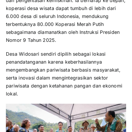
dan
pengentasan
kemiskinan.
Ia
berharap
ke
depan,
koperasi
desa
wisata
dapat
tumbuh
di
lebih
dari
6.000
desa
di
seluruh
Indonesia,
mendukung
terbentuknya
80.000
Koperasi
Merah
Putih
sebagaimana
diamanatkan
oleh
Instruksi
Presiden
Nomor
9
Tahun
2025.
Desa
Widosari
sendiri
dipilih
sebagai
lokasi
penandatanganan
karena
keberhasilannya
mengembangkan
pariwisata
berbasis
masyarakat,
serta
inovasi
dalam
mengintegrasikan
sektor
pariwisata
dengan
ketahanan
pangan
dan
ekonomi
lokal.