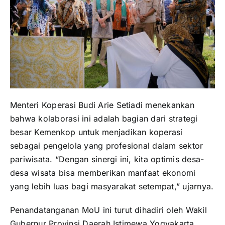
Menteri
Koperasi
Budi
Arie
Setiadi
menekankan
bahwa
kolaborasi
ini
adalah
bagian
dari
strategi
besar
Kemenkop
untuk
menjadikan
koperasi
sebagai
pengelola
yang
profesional
dalam
sektor
pariwisata. “
Dengan
sinergi
ini,
kita
optimis
desa-
desa
wisata
bisa
memberikan
manfaat
ekonomi
yang
lebih
luas
bagi
masyarakat
setempat,”
ujarnya.
Penandatanganan
MoU
ini
turut
dihadiri
oleh Wakil
Gubernur Provinsi Daerah Istimewa Yogyakarta,