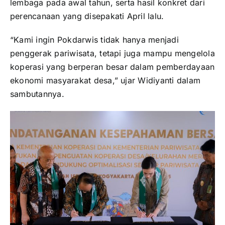
lembaga
pada
awal
tahun,
serta
hasil
konkret
dari
perencanaan
yang
disepakati
April
lalu.
“
Kami
ingin
Pokdarwis
tidak
hanya
menjadi
penggerak
pariwisata,
tetapi
juga
mampu
mengelola
koperasi
yang
berperan
besar
dalam
pemberdayaan
ekonomi
masyarakat
desa,”
ujar
Widiyanti
dalam
sambutannya.