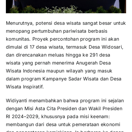
Menurutnya,
potensi
desa
wisata
sangat
besar
untuk
menopang
pertumbuhan
pariwisata
berbasis
komunitas.
Proyek
percontohan
program
ini
akan
dimulai
di
17
desa
wisata,
termasuk
Desa
Widosari,
dan
direncanakan
meluas
hingga
ke
291
desa
wisata
yang
pernah
menerima
Anugerah
Desa
Wisata
Indonesia
maupun
wilayah
yang
masuk
dalam
program
Kampanye
Sadar
Wisata
dan
Desa
Wisata
Inspiratif.
Widiyanti
menambahkan
bahwa
program
ini
sejalan
dengan
Misi
Asta
Cita
Presiden
dan
Wakil
Presiden
RI
2024–
2029,
khususnya
pada
misi
keenam:
membangun
dari
desa
untuk
pemerataan
ekonomi