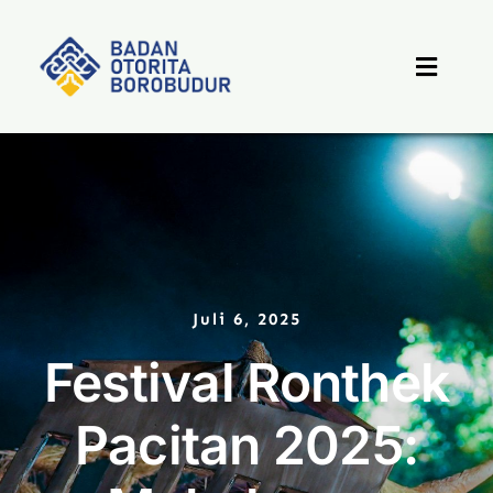
Skip
to
content
Toggle
Naviga
Beranda
Profil
Berita
Juli 6, 2025
Festival Ronthek
Destinasi
Pacitan 2025:
PPID