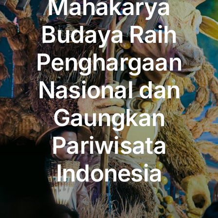
Mahakarya
Publikasi
Budaya Raih
Peta Wisata
Penghargaan
BLU
Nasional dan
Gaungkan
Pariwisata
Indonesia