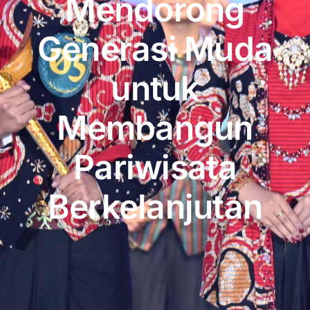
Mendorong
Publikasi
Generasi Muda
Peta Wisata
untuk
BLU
Membangun
Pariwisata
Berkelanjutan