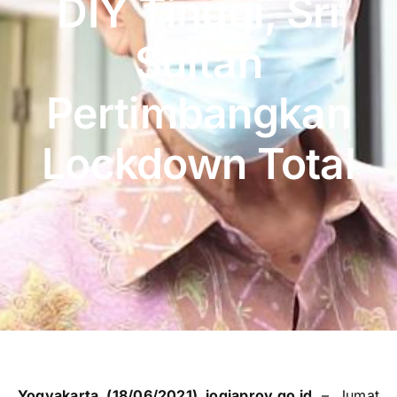
DIY Tinggi, Sri
Publikasi
Sultan
Peta Wisata
Pertimbangkan
BLU
Lockdown Total
Yogyakarta (18/06/2021) jogjaprov.go.id
– Jumat