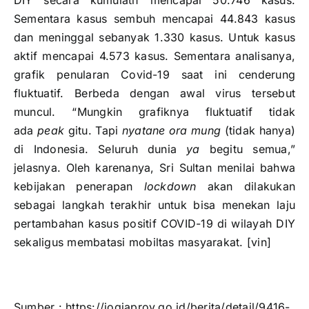
DIY secara kumulatif mencapai 50.746 kasus.
Sementara kasus sembuh mencapai 44.843 kasus
dan meninggal sebanyak 1.330 kasus. Untuk kasus
aktif mencapai 4.573 kasus. Sementara analisanya,
grafik penularan Covid-19 saat ini cenderung
fluktuatif. Berbeda dengan awal virus tersebut
muncul. “Mungkin grafiknya fluktuatif tidak
ada
peak
gitu. Tapi
nyatane ora mung
(tidak hanya)
di Indonesia. Seluruh dunia
ya
begitu semua,”
jelasnya. Oleh karenanya, Sri Sultan menilai bahwa
kebijakan penerapan
lockdown
akan dilakukan
sebagai langkah terakhir untuk bisa menekan laju
pertambahan kasus positif COVID-19 di wilayah DIY
sekaligus membatasi mobiltas masyarakat. [vin]
Sumber : https://jogjaprov.go.id/berita/detail/9416-