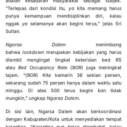
adalah kesadaran masyarakat sebagai subjek.
“Terlepas dari kondisi itu,
ya
kita memang harus
punya kemampuan mendisiplinkan diri, kalau
nggak
ya
selamanya akan begini terus,” jelas Sri
Sultan.
Ngarsa Dalem
menimbang
bahwa
lockdown
merupakan kebijakan yang harus
diambil mengingat tingkat keterisian bed RS
atau
Bed Occupancy Rate
(BOR) juga meningkat
tajam. “(BOR) Kita kemarin 36 sekian persen,
sekarang sudah 75 persen hanya dalam waktu satu
minggu. Di atas 500 terus begini
kan
tidak
mungkin,” ungkap
Ngarsa Dalem.
Di sisi lain, Ngarsa Dalem akan berkoordinasi
dengan Kabupaten/Kota untuk menyediakan tempat
karantina. “Karantina pun harus diperketat, kalau