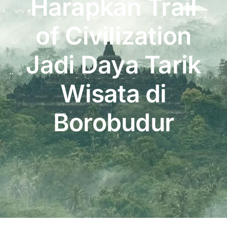
Harapkan Trail
Publikasi
of Civilization
Peta Wisata
Jadi Daya Tarik
BLU
Wisata di
Borobudur