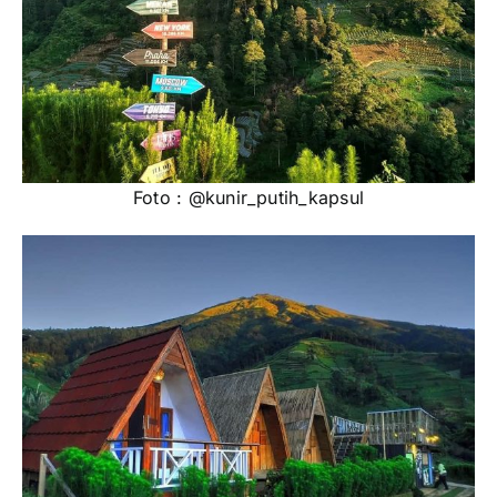
Foto : @kunir_putih_kapsul