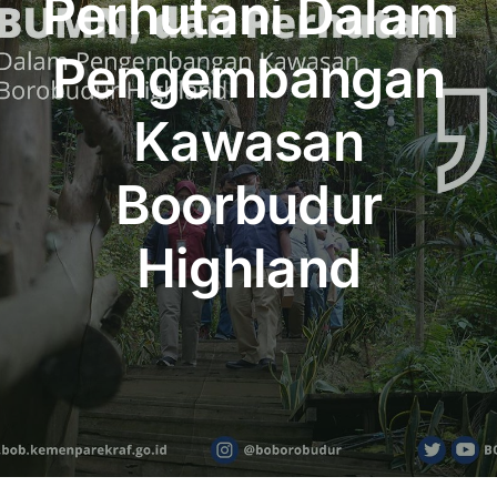
Perhutani Dalam
Publikasi
Pengembangan
Peta Wisata
Kawasan
BLU
Boorbudur
Highland