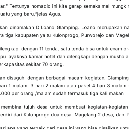
ar.” Tentunya nomadic ini kita garap semaksimal mungkin
atu yang baru,”jelas Agus.
akan dinamakan D’Loano Glamping. Loano merupakan na
ara tiga kabupaten yaitu Kulonprogo, Purworejo dan Mage
lengkapi dengan 11 tenda, satu tenda bisa untuk enam ora
mpu layaknya kamar hotel dan dilengkapi dengan mushola, 
rkapasitas sekitar 70 orang.
kan disuguhi dengan berbagai macam kegiatan. Glamping 
 hari 1 malam, 3 hari 2 malam atau paket 4 hari 3 malam 
000 per orang /malam sudah termasuk tiga kali makan
 membina tujuh desa untuk membuat kegiatan-kegiata
 terdiri dari Kulonprogo dua desa, Magelang 2 desa, dan 
i apa yang terbaik dari desa ini yang bisa disajikan unt