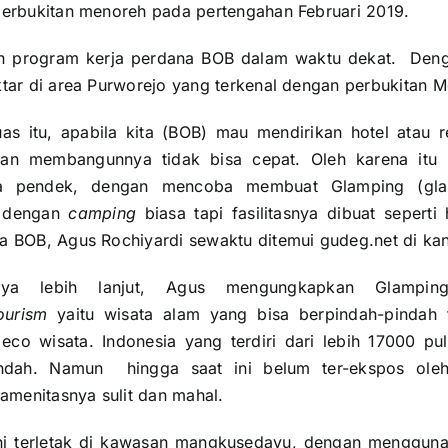
perbukitan menoreh pada pertengahan Februari 2019.
n program kerja perdana BOB dalam waktu dekat. De
ktar di area Purworejo yang terkenal dengan perbukitan 
as itu, apabila kita (BOB) mau mendirikan hotel atau
an membangunnya tidak bisa cepat. Oleh karena itu 
ka pendek, dengan mencoba membuat Glamping (gla
s dengan
camping
biasa tapi fasilitasnya dibuat seperti h
a BOB, Agus Rochiyardi sewaktu ditemui gudeg.net di kan
nnya lebih lanjut, Agus mengungkapkan Glampin
ourism
yaitu wisata alam yang bisa berpindah-pindah t
co wisata. Indonesia yang terdiri dari lebih 17000 pu
indah. Namun hingga saat ini belum ter-ekspos oleh 
 amenitasnya sulit dan mahal.
ni terletak di kawasan mangkusedayu, dengan menggunak