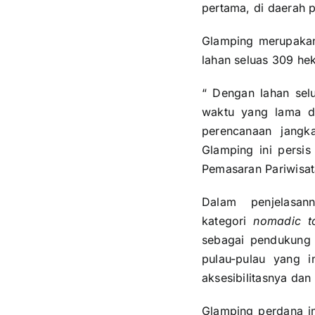
pertama, di daerah 
Glamping merupaka
lahan seluas 309 he
“ Dengan lahan selu
waktu yang lama d
perencanaan jang
Glamping ini persi
Pemasaran Pariwisat
Dalam penjelasa
kategori
nomadic t
sebagai pendukung e
pulau-pulau yang 
aksesibilitasnya dan
Glamping perdana i