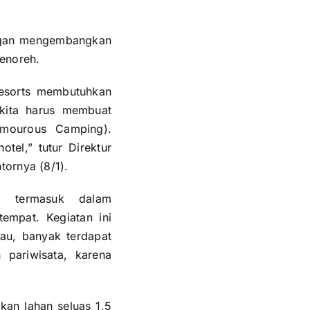
ngan mengembangkan
Menoreh.
 resorts membutuhkan
kita harus membuat
mourous Camping).
otel,” tutur Direktur
tornya (8/1).
g termasuk dalam
empat. Kegiatan ini
lau, banyak terdapat
pariwisata, karena
an lahan seluas 1,5