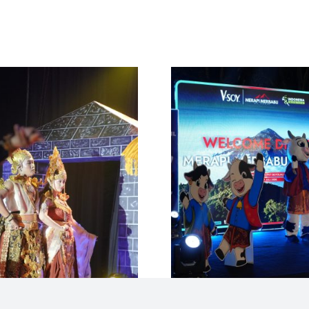
atari Manusuk
Merapi Merbabu D