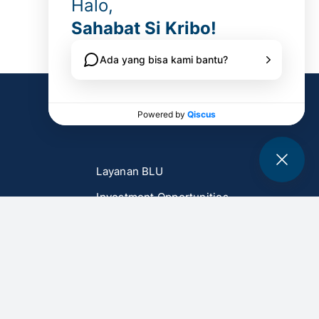
Layanan BLU
Investment Opportunities
Laporan
Laporan Kinerja
Laporan Bulanan
Laporan Tahunan