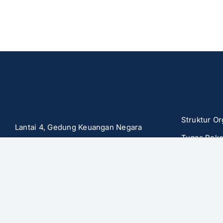
Struktur Or
Lantai 4, Gedung Keuangan Negara
Tugas Poko
Jl. Kusumanegara No.11, Semaki, Kec.
Pejabat BO
Umbulharjo, Kota Yogyakarta, Daerah
Istimewa Yogyakarta 55166
Dasar Huk
Peraturan
(0274) 5059178
PPID
borobudur@kemenpar.go.id